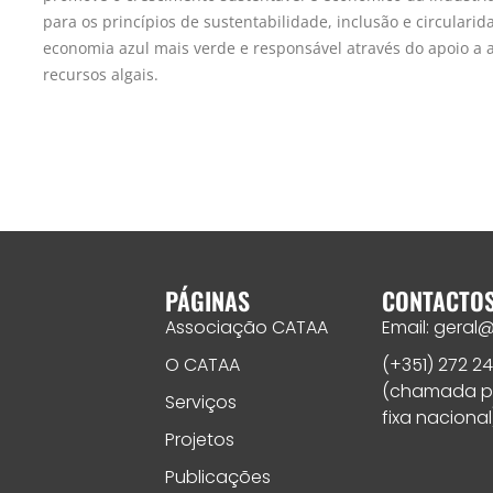
para os princípios de sustentabilidade, inclusão e circulari
economia azul mais verde e responsável através do apoio a 
recursos algais.
PÁGINAS
CONTACTO
Associação CATAA
Email: geral
O CATAA
(+351) 272 24
(chamada p
Serviços
fixa nacional
Projetos
Publicações