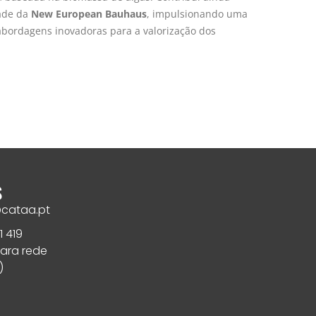
dade da
New European Bauhaus
, impulsionando uma
abordagens inovadoras para a valorização dos
S
@cataa.pt
1 419
ara rede
)